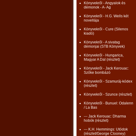
Könyvekről - Angyalok és
démonok - A- Ag
Könyvekről - H.G. Wells két
novellája
Könyvekről - Cure (Silenos
kiadó)
Könyvekről - A sivatag
démonjai (STB Könyvek)
Könyvekről - Hungarica,
Magyar A Dal (részlet)
Könyvekről - Jack Kerouac:
Szőke bombázó
Könyvekről - Szamuráj-kódex
(részlet)
Könyvekről - Szunce (részlet)
Könyvekről - Bunuel: Odalenn
/ La Bas
--- Jack Kerouac: Dharma
hobók (részlet)
--- K.H. Hemmings: Utódok
(részlet/George Clooney)