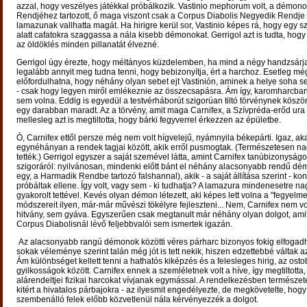
azzal, hogy veszélyes játékkal próbálkozik. Vastinio mephorum volt, a démono
Rendjéhez tartozott, ő maga viszont csak a Corpus Diabolis Negyedik Rendje 
lamazunak vallhatta magát. Ha hirigre kerül sor, Vastinio képes rá, hogy egy s
alatt cafatokra szaggassa a nála kisebb démonokat. Gerrigol azt is tudta, ho
az öldöklés minden pillanatát élvezné.
Gerrigol úgy érezte, hogy méltányos küzdelemben, ha mind a négy handzsárja
legalább annyit meg tudna tenni, hogy bebizonyítja, ért a harchoz. Esetleg még
előfordulhatna, hogy néhány olyan sebet ejt Vastinión, aminek a helye soha s
- csak hogy legyen miről emlékeznie az összecsapásra. Ám így, karomharcban
sem volna. Eddig is egyedül a testvérháborút szigorúan tiltó törvénynek köszö
egy darabban maradt. Az a törvény, amit maga Carnifex, a Szívpréda-erőd ura h
mellesleg azt is megtiltotta, hogy bárki fegyverrel érkezzen az épületbe.
Ó, Carnifex ettől persze még nem volt hígvelejű, nyámnyila békepárti. Igaz, ak
egynéhányan a rendek tagjai között, akik erről pusmogtak. (Természetesen n
tették.) Gerrigol egyszer a saját szemével látta, amint Carnifex tanúbizonyságot
szigoráról: nyilvánosan, mindenki előtt bánt el néhány alacsonyabb rendű dé
egy, a Harmadik Rendbe tartozó falshannal), akik - a saját állítása szerint - kon
próbáltak ellene. Így volt, vagy sem - ki tudhatja? A lamazura mindenesetre na
gyakorolt tettével. Kevés olyan démon létezett, aki képes lett volna a "fegyelm
módszereit ilyen, már-már művészi tökélyre fejleszteni... Nem, Carnifex nem v
hitvány, sem gyáva. Egyszerűen csak megtanult már néhány olyan dolgot, ami
Corpus Diabolisnál lévő feljebbvalói sem ismertek igazán.
Az alacsonyabb rangú démonok közötti véres párharc bizonyos fokig elfogadha
sokak véleménye szerint talán még jót is tett nekik, hiszen edzettebbé váltak az
Ám különbséget kellett tenni a hathatós kiképzés és a felesleges hirig, az ost
gyilkosságok között. Carnifex ennek a szemléletnek volt a híve, így megtiltotta
alárendeltjei fizikai harcokat vívjanak egymással. A rendelkezésben természe
kitért a hivatalos párbajokra - az ilyesmit engedélyezte, de megkövetelte, hogy
szembenálló felek előbb közvetlenül nála kérvényezzék a dolgot.