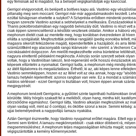
egy fémsisak ad ki magából, ha a belsejét végigkaristolják egy kaviccsal.
Gerrigol elvigyorodott, és belépett a boltíves kapu alá. Vastinio egy vészjósló
pillanatig meg sem moccant. Gerrigol már-már aggodalmaskodni kezdett. Lehe
ezúttal túlságosan elvetette a sulykot? A Szívpréda-erődben mindenki pontosa
hogyan szerezte Vastinio azokat a sebhelyeket a mellkasára. Évszázadokkal
Thanis pokolbirodalmában egy nagyobb belviszály dúlt. Vastinio is részt vett 
csak éppen szerencsétlenül a későbbi vesztesek oldalán. Amikor a háború vég
mephorum életét csak az mentette meg, hogy korábban évezredeken át híven 
ellátta a szolgálatát. Megfosztották politikai rangjától (pedig eonokba tellett, m
magasra sikerült felküzdenie magát), kipenderítették a hazájából, és arra ítélt
száműzöttként egy alacsonyabb rangú klánvezér - név szerint: a Vecheroni Car
csicskásaként dolgozzon. Ám mielőtt megkezdhette volna büntetése letöltését,
nagyura elrettentő példaként megkínozta. A kínzás során szerzett sebek olyan
voltak, hogy a Vastinióban lakozó, test-regeneráló erők hosszú évszázadok ala
képesek eltüntetni a nyomaikat. Gerrigol tudta, a mephorum még mindig élén
az átélt fájdalomra és megaláztatásra. Érthető; ki az, aki képes lenne elfelejten
Vastinio semmiképpen, hiszen ez az ítélet volt az oka annak, hogy egy "alsób
lamazu hetykén kijelentheti: azonos rangban van vele. Ez a mondat a számára 
halálos sértéssel - ezzel Gerrigol is tisztában volt, hiszen éppen annak szánta
megjegyzését.
A mephorum lenézett Gerrigolra; a gyűlölet szinte tapintható hullámokban örvé
körülötte. Mély hörgés szakadt fel a melléből, olyan hang, mintha két, kastélym
dörzsölődne egymáshoz. Gerrigol látta, Vastinio alkarján megfeszülnek az ina
olyan vastag volt, mint az ő combja), és ökölbe szorul a keze. Semmi kétség: a
ujjai belemélyednek a nagypofájú lamazu nyakába.
Aztán Gerrigol észrevette, hogy Vastinio nyugalmat erőltet magára. Eltelt egy pi
Semmi sem történt. A lamazu megkönnyebbült - csak ekkor döbbent rá, milyen k
megsemmisüléshez. A mephorum teljes magasságában kihúzta magát; szarva
végigszántották a kemény kőmennyezetet.