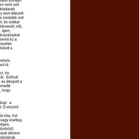
asabb pontján
pen nem volt
ikladarab.
y sem létezett
s zordabb volt
l, és sokkal
lánvezér, sőt,
. Igen,
z évszázadok
zerint ez a
kbavétel
lódott a
helyre,
nt rá.
ez, és
ől. Élőholt
 és átrepült a
ermetté
t, hogy
ával: a
. Ő viszont
a
t róla, hol
 vagy esetleg
séges,
ülönböző
 másik démon
tvalójának