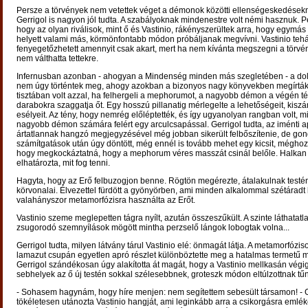
Persze a törvények nem vetettek véget a démonok közötti ellenségeskedésekn
Gerrigol is nagyon jól tudta. A szabályoknak mindenestre volt némi hasznuk. P
hogy az olyan riválisok, mint ő és Vastinio, rákényszerültek arra, hogy egymás
helyett valami más, körmönfontabb módon próbáljanak megvívni. Vastinio tehá
fenyegetőzhetett amennyit csak akart, mert ha nem kívánta megszegni a törvén
nem válthatta tettekre.
Infernusban azonban - ahogyan a Mindenség minden más szegletében - a do
nem úgy történtek meg, ahogy azokban a bizonyos nagy könyvekben megírták.
tisztában volt azzal, ha felhergeli a mephorumot, a nagyobb démon a végén t
darabokra szaggatja őt. Egy hosszú pillanatig mérlegelte a lehetőségeit, kiszá
esélyeit. Az tény, hogy nemrég előléptették, és így ugyanolyan rangban volt, mi
nagyobb démon számára felért egy arculcsapással. Gerrigol tudta, az iménti a
ártatlannak hangzó megjegyzésével még jobban sikerült felbőszítenie, de go
számítgatások után úgy döntött, még ennél is tovább mehet egy kicsit, méghoz
hogy megkockáztatná, hogy a mephorum véres masszát csinál belőle. Halka
elhatározta, mit fog tenni.
Hagyta, hogy az Erő felbuzogjon benne. Rögtön megérezte, átalakulnak testé
körvonalai. Élvezettel fürdött a gyönyörben, ami minden alkalommal szétáradt
valahányszor metamorfózisra használta az Erőt.
Vastinio szeme meglepetten tágra nyílt, azután összeszűkült. A szinte láthatat
zsugorodó szemnyílások mögött mintha perzselő lángok lobogtak volna...
Gerrigol tudta, milyen látvány tárul Vastinio elé: önmagát látja. A metamorfózis
lamazut csupán egyetlen apró részlet különböztette meg a hatalmas termetű 
Gerrigol szándékosan úgy alakította át magát, hogy a Vastinio mellkasán végig
sebhelyek az ő új testén sokkal szélesebbnek, groteszk módon eltúlzottnak tű
- Sohasem hagynám, hogy híre menjen: nem segítettem sebesült társamon! - G
tökéletesen utánozta Vastinio hangját, ami leginkább arra a csikorgásra emléke