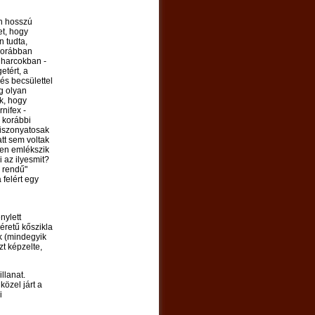
an hosszú
t, hogy
n tudta,
 korábban
a harcokban -
etért, a
és becsülettel
íg olyan
ék, hogy
nifex -
 korábbi
 iszonyatosak
tt sem voltak
ken emlékszik
i az ilyesmit?
b rendű"
felért egy
nylett
éretű kőszikla
k (mindegyik
zt képzelte,
llanat.
özel járt a
i