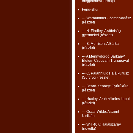
megjelenési formája
Feng-shui
--- Warhammer - Zombivadász
(részlet)
--- N. Findley: A sötétség
gyermekei (részlet)
--- B. Morrison: A Bárka
(részlet)
--- A Mennydörgő Sárkány/
Életem Csögyam Trungpával
(részlet)
--- C. Palahniuk: Halálkultusz
(Survivor) részlet
--- Beard-Kenney: Gyűrűkúra
(részlet)
--- Huxley: Az érzékelés kapui
(részlet)
--- Oscar Wilde: A szent
kurtizán
--- WH 40K: Halálszárny
(novella)