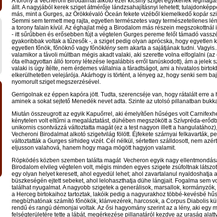
A torony a Vecheroni Birodalmat alkotó ezer kicsiny sziget egyikének legmag
állt. A nagyjából kerek sziget átmérője lándzsahajításnyi lehetett; tulajdonkép
más, mint a Gurges, az Örökkévaló Óceán fekete vizéből kiemelkedő kopár sz
Semmi sem termett meg rajta, egyetlen természetes vagy természetellenes lén
a torony falain kívül. Az éghajlat még a Birodalom más részein megszokottnál i
- itt sűrűbben és erősebben fújt a végtelen Gurges pereme felől támadó vasszé
gyakoribbak voltak a tűzesők -, a sziget pedig olyan aprócska, hogy egyetlen k
egyetlen főnök, főnöknő vagy főnök
lény
sem akarta a sajátjának tudni. Vagyis..
valamikor a távoli múltban mégis akadt valaki, aki szerette volna elfoglalni (a
óta elhagyottan álló torony létezése legalábbis erről tanúskodott), ám a jelek s
valaki is úgy ítélte, nem érdemes vállalnia a fáradtságot, ami a hivatalos birto
elkerülhetetlen velejárója. Akárhogy is történt, a lényeg az, hogy senki sem baj
nyomorult sziget megszerzésével.
Gerrigolnak ez éppen kapóra jött. Tudta, szerencséje van, hogy rátalált erre a 
aminek a sokat sejtető Menedék nevet adta. Szinte az utolsó pillanatban bukka
Miután összeugrott az egyik Kapuőrrel, aki émelyítően hűséges volt Carnifexh
kénytelen volt eltűrni a megaláztatást, dühében megszökött a Szívpréda-erődb
unikornis csontvázzá változtatta magát (ez a test nagyon illett a hangulatához),
Vecheroni Birodalmat alkotó szigetvilág fölött. Éjfekete szárnyai felkavarták, p
változtatták a Gurges sírhideg vizét. Cél nélkül, sértetten szálldosott, nem azér
eljusson valahová, hanem hogy maga mögött hagyjon valamit.
Röpködés közben szemben találta magát Vecheron egyik nagy ellentmondás
Birodalom elvileg végtelen volt, mégis minden egyes szigete zsúfoltnak látszott
egy olyan helyet keresett, ahol egyedül lehet; ahol zavartalanul nyaldoshatja 
büszkeségén ejtett sebeket, ahol lelohaszthatja dühe lángjait. Fogalma sem vol
találhat nyugalmat. A nagyobb szigetek a generálisok, marsallok, kormányzók,
a Herceg birtokaihoz tartoztak, lakóik pedig a nagyurakhoz többé-kevésbé hű
megbízhatónak számító főnökök, klánvezérek, harcosok, a Corpus Diabolis k
rendű és rangú démonjai voltak. Az ősi hagyomány szerint az a lény, aki egy
felségterületére tette a lábát, megérkezése pillanatáról kezdve az uraság alat