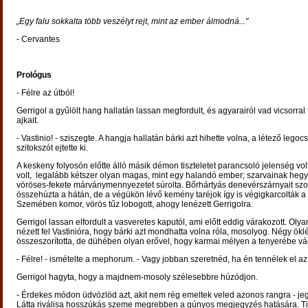
„Egy falu sokkalta több veszélyt rejt, mint az ember álmodná..."
- Cervantes
Prológus
- Félre az útból!
Gerrigol a gyűlölt hang hallatán lassan megfordult, és agyarairól vad vicsorral 
ajkait.
- Vastinio! - sziszegte. A hangja hallatán bárki azt hihette volna, a létező leg
szitokszót ejtette ki.
A keskeny folyosón előtte álló másik démon tiszteletet parancsoló jelenség v
volt, legalább kétszer olyan magas, mint egy halandó ember; szarvainak heg
vöröses-fekete márványmennyezetet súrolta. Bőrhártyás denevérszárnyait sz
összehúzta a hátán, de a végükön lévő kemény taréjok így is végigkarcolták a 
Szemében komor, vörös tűz lobogott, ahogy lenézett Gerrigolra.
Gerrigol lassan elfordult a vasveretes kaputól, ami előtt eddig várakozott. Olya
nézett fel Vastinióra, hogy bárki azt mondhatta volna róla, mosolyog. Négy öklé
összeszorította, de dühében olyan erővel, hogy karmai mélyen a tenyerébe vá
- Félre! - ismételte a mephorum. - Vagy jobban szeretnéd, ha én tennélek el az
Gerrigol hagyta, hogy a majdnem-mosoly szélesebbre húzódjon.
- Érdekes módon üdvözlöd azt, akit nem rég emeltek veled azonos rangra - je
Látta riválisa hosszúkás szeme megrebben a gúnyos megjegyzés hatására. Ti