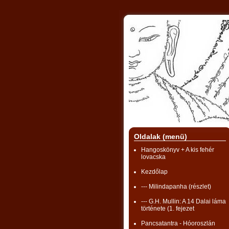
Oldalak (menü)
Hangoskönyv + A kis fehér
lovacska
Kezdőlap
--- Milindapanha (részlet)
--- G.H. Mullin: A 14 Dalai láma
története (1. fejezet
Pancsatantra - Hóoroszlán