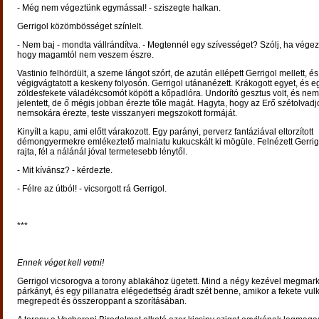
- Még nem végeztünk egymással! - sziszegte halkan.
Gerrigol közömbösséget színlelt.
- Nem baj - mondta vállrándítva. - Megtennél egy szívességet? Szólj, ha végez
hogy magamtól nem veszem észre.
Vastinio felhördült, a szeme lángot szórt, de azután ellépett Gerrigol mellett, és
végigvágtatott a keskeny folyosón. Gerrigol utánanézett. Krákogott egyet, és e
zöldesfekete váladékcsomót köpött a kőpadlóra. Undorító gesztus volt, és nem
jelentett, de ő mégis jobban érezte tőle magát. Hagyta, hogy az Erő szétolvadj
nemsokára érezte, teste visszanyeri megszokott formáját.
Kinyílt a kapu, ami előtt várakozott. Egy parányi, perverz fantáziával eltorzított
démongyermekre emlékeztető malniatu kukucskált ki mögüle. Felnézett Gerrigol
rajta, fél a nálánál jóval termetesebb lénytől.
- Mit kívánsz? - kérdezte.
- Félre az útból! - vicsorgott rá Gerrigol.
***
Ennek véget kell vetni!
Gerrigol vicsorogva a torony ablakához ügetett. Mind a négy kezével megmark
párkányt, és egy pillanatra elégedettség áradt szét benne, amikor a fekete vul
megrepedt és összeroppant a szorításában.