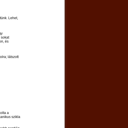
tünk. Lehet,
gy
 sokat
on, és
ra; látszott
olta a
kanikus szikla