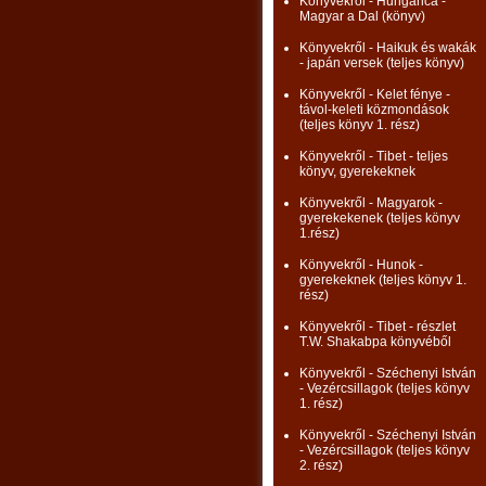
Könyvekről - Hungarica -
Magyar a Dal (könyv)
Könyvekről - Haikuk és wakák
- japán versek (teljes könyv)
Könyvekről - Kelet fénye -
távol-keleti közmondások
(teljes könyv 1. rész)
Könyvekről - Tibet - teljes
könyv, gyerekeknek
Könyvekről - Magyarok -
gyerekekenek (teljes könyv
1.rész)
Könyvekről - Hunok -
gyerekeknek (teljes könyv 1.
rész)
Könyvekről - Tibet - részlet
T.W. Shakabpa könyvéből
Könyvekről - Széchenyi István
- Vezércsillagok (teljes könyv
1. rész)
Könyvekről - Széchenyi István
- Vezércsillagok (teljes könyv
2. rész)