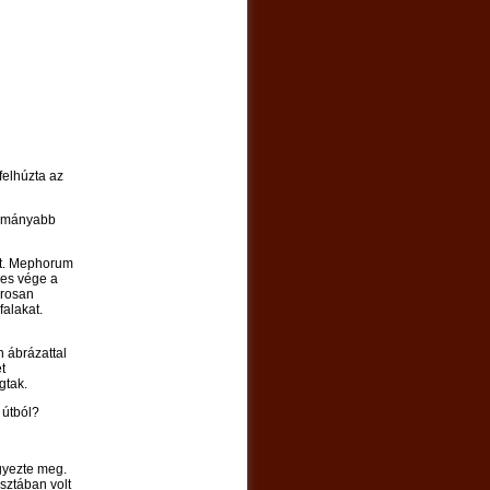
felhúzta az
ocsmányabb
olt. Mephorum
yes vége a
orosan
falakat.
n ábrázattal
t
gtak.
 útból?
gyezte meg.
sztában volt