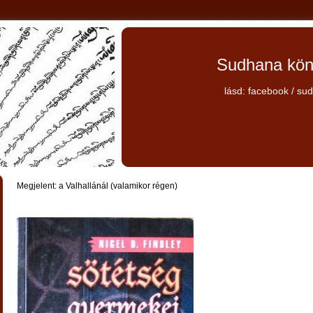
Sudhana kön
lásd: facebook / su
Megjelent: a Valhallánál (valamikor régen)