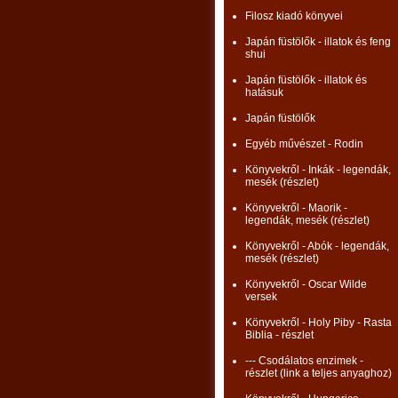
Filosz kiadó könyvei
Japán füstölők - illatok és feng
shui
Japán füstölők - illatok és
hatásuk
Japán füstölők
Egyéb művészet - Rodin
Könyvekről - Inkák - legendák,
mesék (részlet)
Könyvekről - Maorik -
legendák, mesék (részlet)
Könyvekről - Abók - legendák,
mesék (részlet)
Könyvekről - Oscar Wilde
versek
Könyvekről - Holy Piby - Rasta
Biblia - részlet
--- Csodálatos enzimek -
részlet (link a teljes anyaghoz)