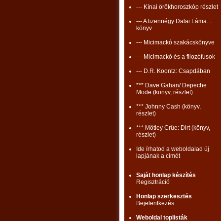
--- Kínai örökhoroszkóp részlet
--- A tizennégy Dalai Láma....
könyv
--- Micimackó szakácskönyve
--- Micimackó és a filozófusok
--- D.R. Koontz: Csapdában
*** Dave Gahan/ Depeche
Mode (könyv, részlet)
*** Johnny Cash (könyv,
részlet)
*** Mötley Crüe: Dirt (könyv,
részlet)
Ide írhatod a weboldalad új
lapjának a címét
Saját honlap készítés
Regisztráció
Honlap szerkesztés
Bejelentkezés
Weboldal toplisták