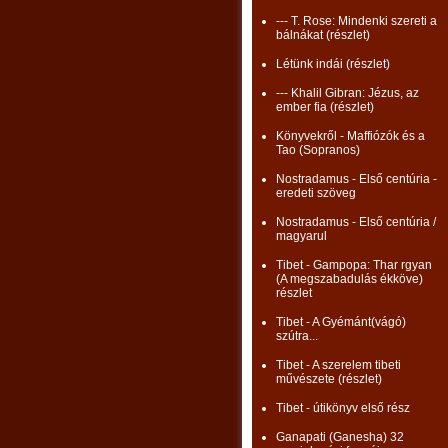
--- T. Rose: Mindenki szereti a
bálnákat (részlet)
Létünk indái (részlet)
--- Khalil Gibran: Jézus, az
ember fia (részlet)
Könyvekről - Maffiózók és a
Tao (Sopranos)
Nostradamus - Első centúria -
eredeti szöveg
Nostradamus - Első centúria /
magyarul
Tibet - Gampopa: Thar rgyan
(A megszabadulás ékköve)
részlet
Tibet - A Gyémánt(vágó)
szútra...
Tibet - A szerelem tibeti
művészete (részlet)
Tibet - útikönyv első rész
Ganapati (Ganesha) 32