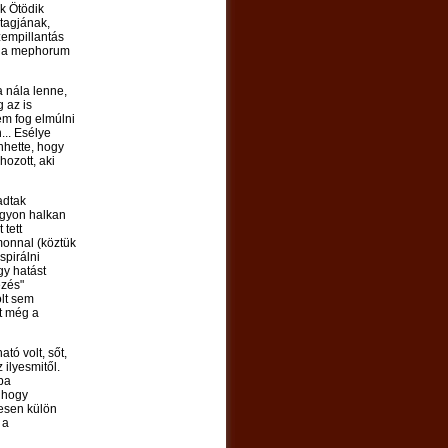
k Ötödik
tagjának,
zempillantás
gy a mephorum
 nála lenne,
 az is
em fog elmúlni
... Esélye
nhette, hogy
ozott, aki
adtak
agyon halkan
 tett
monnal (köztük
spirálni
gy hatást
ezés"
olt sem
t még a
tó volt, sőt,
 ilyesmitől.
oba
, hogy
tesen külön
 a