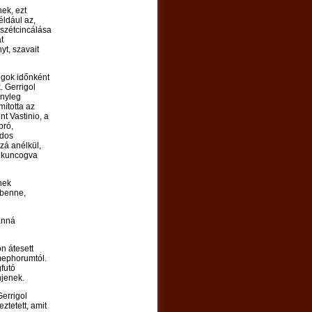
ek, ezt
éldául az,
 szétcincálása
t
yt, szavait
lgok időnként
 Gerrigol
ényleg
mította az
nt Vastinio, a
pró,
ndos
zá anélkül,
n kuncogva
nek
 benne,
lanná
on átesett
mephorumtól.
futó
njenek.
errigol
ztetett, amit