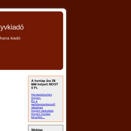
yvkiadó
dhana kiadó
A honlap ára
78
500
helyett MOST
0 Ft.
Honlapkészítés
ingyen:
Ez a
weblapszerkesztő
alkalmas
ingyen weboldal,
ingyen honlap
készítés...
Weblap