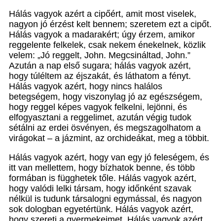
Hálás vagyok azért a cipőért, amit most viselek,
nagyon jó érzést kelt bennem; szeretem ezt a cipőt.
Hálás vagyok a madarakért; úgy érzem, amikor
reggelente felkelek, csak nekem énekelnek, közlik
velem: „Jó reggelt, John. Megcsináltad, John.”
Azután a nap első sugara; hálás vagyok azért,
hogy túléltem az éjszakát, és láthatom a fényt.
Hálás vagyok azért, hogy nincs halálos
betegségem, hogy viszonylag jó az egészségem,
hogy reggel képes vagyok felkelni, lejönni, és
elfogyasztani a reggelimet, azután végig tudok
sétálni az erdei ösvényen, és megszagolhatom a
virágokat – a jázmint, az orchideákat, meg a többit.
Hálás vagyok azért, hogy van egy jó feleségem, és
itt van mellettem, hogy bízhatok benne, és több
formában is függhetek tőle. Hálás vagyok azért,
hogy valódi lelki társam, hogy időnként szavak
nélkül is tudunk társalogni egymással, és nagyon
sok dologban egyetértünk. Hálás vagyok azért,
hogy szereti a gyermekeimet. Hálás vagyok azért,