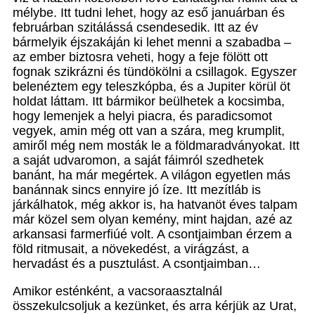
mélybe. Itt tudni lehet, hogy az eső januárban és
februárban szitálássá csendesedik. Itt az év
bármelyik éjszakáján ki lehet menni a szabadba –
az ember biztosra veheti, hogy a feje fölött ott
fognak szikrázni és tündökölni a csillagok. Egyszer
belenéztem egy teleszkópba, és a Jupiter körül öt
holdat láttam. Itt bármikor beülhetek a kocsimba,
hogy lemenjek a helyi piacra, és paradicsomot
vegyek, amin még ott van a szára, meg krumplit,
amiről még nem mosták le a földmaradványokat. Itt
a saját udvaromon, a saját fáimról szedhetek
banánt, ha már megértek. A világon egyetlen más
banánnak sincs ennyire jó íze. Itt mezítláb is
járkálhatok, még akkor is, ha hatvanöt éves talpam
már közel sem olyan kemény, mint hajdan, azé az
arkansasi farmerfiúé volt. A csontjaimban érzem a
föld ritmusait, a növekedést, a virágzást, a
hervadást és a pusztulást. A csontjaimban…
Amikor esténként, a vacsoraasztalnál
összekulcsoljuk a kezünket, és arra kérjük az Urat,