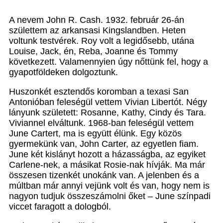
A nevem John R. Cash. 1932. február 26-án
születtem az arkansasi Kingslandben. Heten
voltunk testvérek. Roy volt a legidősebb, utána
Louise, Jack, én, Reba, Joanne és Tommy
következett. Valamennyien úgy nőttünk fel, hogy a
gyapotföldeken dolgoztunk.
Huszonkét esztendős koromban a texasi San
Antonióban feleségül vettem Vivian Libertót. Négy
lányunk született: Rosanne, Kathy, Cindy és Tara.
Viviannel elváltunk. 1968-ban feleségül vettem
June Cartert, ma is együtt élünk. Egy közös
gyermekünk van, John Carter, az egyetlen fiam.
June két kislányt hozott a házasságba, az egyiket
Carlene-nek, a másikat Rosie-nak hívják. Ma már
összesen tizenkét unokánk van. A jelenben és a
múltban már annyi vejünk volt és van, hogy nem is
nagyon tudjuk összeszámolni őket – June színpadi
viccet faragott a dologból.