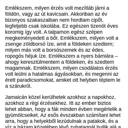
Emlékszem, milyen érzés volt mezítláb járni a
földön, vagy az út kavicsain. Akkoriban az év
bizonyos szakaszaiban nem hordtam cipőt,
legfeljebb csak iskolába. Ez egészen tizenöt éves
koromig így volt. A talpamon egész szépen
megkeményedett a bőr. Emlékszem, milyen volt a
zsenge zöldborsó íze, amit a földeken szedtem;
milyen más volt a borsószemek és az édes,
ropogós héjuk íze. Emlékszem a nyers bámiára –
ahogy keresztülmentem a földeken, és szedtem
magamnak. Emlékszem, milyen csodálatos érzés
volt leülni a hatalmas ágyásokban, és megenni az
érett paradicsomokat, amiket ott helyben téptem le
a szárukról.
Jamaicán közel kerülhetek azokhoz a napokhoz,
azokhoz a régi érzésekhez. Itt az ember biztos
lehet abban, hogy a fák minden évben megérlelik a
gyümölcseiket. Az esős évszakban számítani lehet
arra, hogy a helyekből lezúdulnak a patakok, és a
víz a házam közelében lévő zuhatagnál hullik alá a