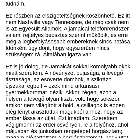
tudnám.
Ez részben az elszigeteltségnek köszönhető. Ez itt
nem Nashville vagy Tennessee, de még csak nem
is az Egyesült Államok. A jamaicai telefonrendszer
valami rejtélyes beosztás szerint működik, és erre
még a legbefolyásosabb embereknek sincs hatása.
Időnként úgy dönt, hogy egyszerűen nincs
szükségem rá. Általában igaza van.
Ez is jó dolog, de Jamaicát sokkal komolyabb okok
miatt szeretem. A növényzet bujasága, a levegő
tisztasága, az esőverte dombok, a szikrázó
éjszakai égbolt – ezek mind arkansasi
gyermekkoromat idézik. Akkor, régen, azon a
helyen a levegő olyan tiszta volt, hogy sokszor,
amikor nem világított a hold, a csillagok is éppen
elég fényt árasztottak magukból ahhoz, hogy az
ember lássa az útját. Ezt imádtam. Szerettem
végigmenni az erdei ösvényen, le a folyóhoz, ahol
májusban és júniusban rengeteget horgásztam;
magam elé tartottam a horgászbotomat, hogy utat