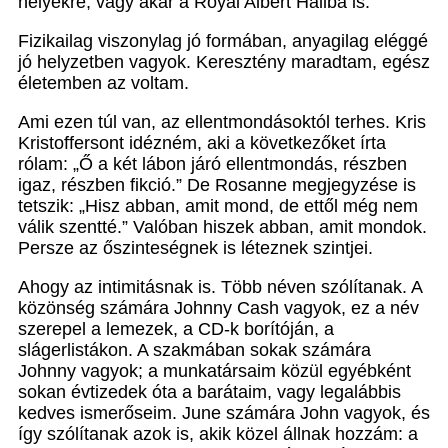
helyekre, vagy akár a Royal Albert Hallba is.
Fizikailag viszonylag jó formában, anyagilag eléggé
jó helyzetben vagyok. Keresztény maradtam, egész
életemben az voltam.
Ami ezen túl van, az ellentmondásoktól terhes. Kris
Kristoffersont idézném, aki a következőket írta
rólam: „Ő a két lábon járó ellentmondás, részben
igaz, részben fikció.” De Rosanne megjegyzése is
tetszik: „Hisz abban, amit mond, de ettől még nem
válik szentté.” Valóban hiszek abban, amit mondok.
Persze az őszinteségnek is léteznek szintjei.
Ahogy az intimitásnak is. Több néven szólítanak. A
közönség számára Johnny Cash vagyok, ez a név
szerepel a lemezek, a CD-k borítóján, a
slágerlistákon. A szakmában sokak számára
Johnny vagyok; a munkatársaim közül egyébként
sokan évtizedek óta a barátaim, vagy legalábbis
kedves ismerőseim. June számára John vagyok, és
így szólítanak azok is, akik közel állnak hozzám: a