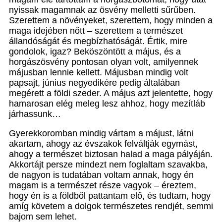
nyissak magamnak az ösvény melletti sűrűben.
Szerettem a növényeket, szerettem, hogy minden a
maga idejében nőtt – szerettem a természet
állandóságát és megbízhatóságát. Értik, mire
gondolok, igaz? Beköszöntött a május, és a
horgászösvény pontosan olyan volt, amilyennek
májusban lennie kellett. Májusban mindig volt
papsajt, június negyedikére pedig általában
megérett a földi szeder. A május azt jelentette, hogy
hamarosan elég meleg lesz ahhoz, hogy mezítláb
járhassunk…
Gyerekkoromban mindig vártam a májust, látni
akartam, ahogy az évszakok felváltják egymást,
ahogy a természet biztosan halad a maga pályáján.
Akkortájt persze mindezt nem foglaltam szavakba,
de nagyon is tudatában voltam annak, hogy én
magam is a természet része vagyok – éreztem,
hogy én is a földből pattantam elő, és tudtam, hogy
amíg követem a dolgok természetes rendjét, semmi
bajom sem lehet.