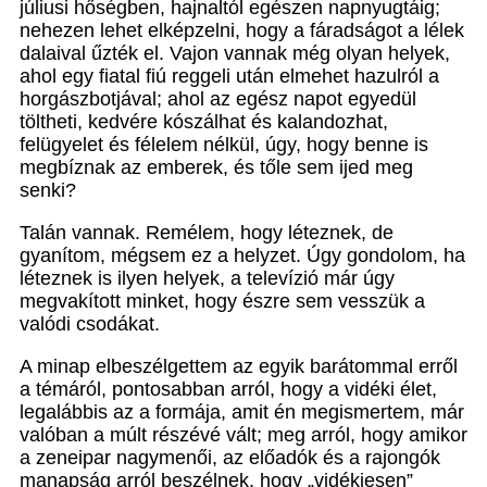
júliusi hőségben, hajnaltól egészen napnyugtáig;
nehezen lehet elképzelni, hogy a fáradságot a lélek
dalaival űzték el. Vajon vannak még olyan helyek,
ahol egy fiatal fiú reggeli után elmehet hazulról a
horgászbotjával; ahol az egész napot egyedül
töltheti, kedvére kószálhat és kalandozhat,
felügyelet és félelem nélkül, úgy, hogy benne is
megbíznak az emberek, és tőle sem ijed meg
senki?
Talán vannak. Remélem, hogy léteznek, de
gyanítom, mégsem ez a helyzet. Úgy gondolom, ha
léteznek is ilyen helyek, a televízió már úgy
megvakított minket, hogy észre sem vesszük a
valódi csodákat.
A minap elbeszélgettem az egyik barátommal erről
a témáról, pontosabban arról, hogy a vidéki élet,
legalábbis az a formája, amit én megismertem, már
valóban a múlt részévé vált; meg arról, hogy amikor
a zeneipar nagymenői, az előadók és a rajongók
manapság arról beszélnek, hogy „vidékiesen”