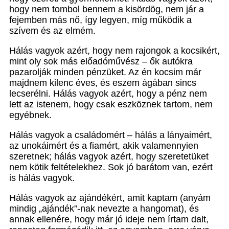
hogy nem tombol bennem a kisördög, nem jár a
fejemben más nő, így legyen, míg működik a
szívem és az elmém.
Hálás vagyok azért, hogy nem rajongok a kocsikért,
mint oly sok más előadóművész – ők autókra
pazarolják minden pénzüket. Az én kocsim már
majdnem kilenc éves, és eszem ágában sincs
lecserélni. Hálás vagyok azért, hogy a pénz nem
lett az istenem, hogy csak eszköznek tartom, nem
egyébnek.
Hálás vagyok a családomért – hálás a lányaimért,
az unokáimért és a fiamért, akik valamennyien
szeretnek; hálás vagyok azért, hogy szeretetüket
nem kötik feltételekhez. Sok jó barátom van, ezért
is hálás vagyok.
Hálás vagyok az ajándékért, amit kaptam (anyám
mindig „ajándék”-nak nevezte a hangomat), és
annak ellenére, hogy már jó ideje nem írtam dalt,