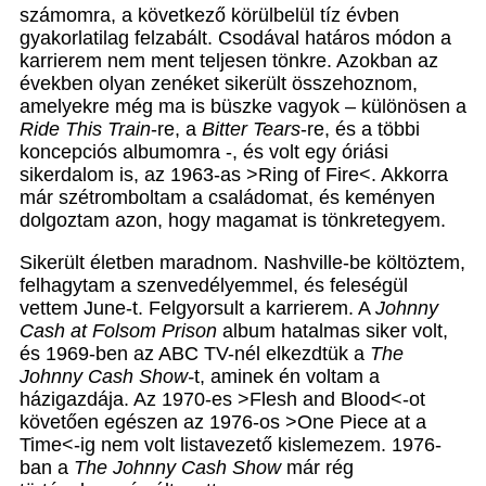
számomra, a következő körülbelül tíz évben
gyakorlatilag felzabált. Csodával határos módon a
karrierem nem ment teljesen tönkre. Azokban az
években olyan zenéket sikerült összehoznom,
amelyekre még ma is büszke vagyok – különösen a
Ride This Train
-re, a
Bitter Tears
-re, és a többi
koncepciós albumomra -, és volt egy óriási
sikerdalom is, az 1963-as >Ring of Fire<. Akkorra
már szétromboltam a családomat, és keményen
dolgoztam azon, hogy magamat is tönkretegyem.
Sikerült életben maradnom. Nashville-be költöztem,
felhagytam a szenvedélyemmel, és feleségül
vettem June-t. Felgyorsult a karrierem. A
Johnny
Cash at Folsom Prison
album hatalmas siker volt,
és 1969-ben az ABC TV-nél elkezdtük a
The
Johnny Cash Show-
t, aminek én voltam a
házigazdája. Az 1970-es >Flesh and Blood<-ot
követően egészen az 1976-os >One Piece at a
Time<-ig nem volt listavezető kislemezem. 1976-
ban a
The Johnny Cash Show
már rég