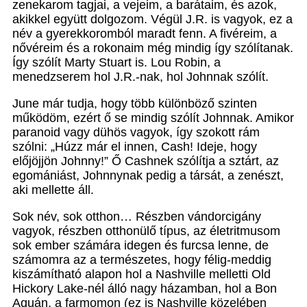
zenekarom tagjai, a vejeim, a barátaim, és azok,
akikkel együtt dolgozom. Végül J.R. is vagyok, ez a
név a gyerekkoromból maradt fenn. A fivéreim, a
nővéreim és a rokonaim még mindig így szólítanak.
Így szólít Marty Stuart is. Lou Robin, a
menedzserem hol J.R.-nak, hol Johnnak szólít.
June már tudja, hogy több különböző szinten
működöm, ezért ő se mindig szólít Johnnak. Amikor
paranoid vagy dühös vagyok, így szokott rám
szólni: „Húzz már el innen, Cash! Ideje, hogy
előjöjjön Johnny!” Ő Cashnek szólítja a sztárt, az
egomániást, Johnnynak pedig a társát, a zenészt,
aki mellette áll.
Sok név, sok otthon… Részben vándorcigány
vagyok, részben otthonülő típus, az életritmusom
sok ember számára idegen és furcsa lenne, de
számomra az a természetes, hogy félig-meddig
kiszámítható alapon hol a Nashville melletti Old
Hickory Lake-nél álló nagy házamban, hol a Bon
Aquán, a farmomon (ez is Nashville közelében