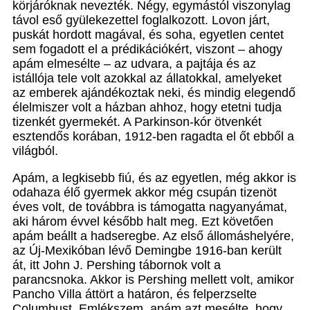
körjáróknak nevezték. Négy, egymástól viszonylag
távol eső gyülekezettel foglalkozott. Lovon járt,
puskát hordott magával, és soha, egyetlen centet
sem fogadott el a prédikációkért, viszont – ahogy
apám elmesélte – az udvara, a pajtája és az
istállója tele volt azokkal az állatokkal, amelyeket
az emberek ajándékoztak neki, és mindig elegendő
élelmiszer volt a házban ahhoz, hogy etetni tudja
tizenkét gyermekét. A Parkinson-kór ötvenkét
esztendős korában, 1912-ben ragadta el őt ebből a
világból.
Apám, a legkisebb fiú, és az egyetlen, még akkor is
odahaza élő gyermek akkor még csupán tizenöt
éves volt, de továbbra is támogatta nagyanyámat,
aki három évvel később halt meg. Ezt követően
apám beállt a hadseregbe. Az első állomáshelyére,
az Új-Mexikóban lévő Demingbe 1916-ban került
át, itt John J. Pershing tábornok volt a
parancsnoka. Akkor is Pershing mellett volt, amikor
Pancho Villa áttört a határon, és felperzselte
Columbust. Emlékszem, apám azt mesélte, hogy