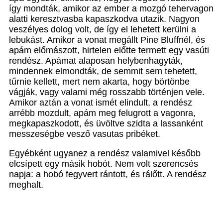
így mondták, amikor az ember a mozgó tehervagon
alatti keresztvasba kapaszkodva utazik. Nagyon
veszélyes dolog volt, de így el lehetett kerülni a
lebukást. Amikor a vonat megállt Pine Bluffnél, és
apám előmászott, hirtelen előtte termett egy vasúti
rendész. Apámat alaposan helybenhagyták,
mindennek elmondták, de semmit sem tehetett,
tűrnie kellett, mert nem akarta, hogy börtönbe
vágják, vagy valami még rosszabb történjen vele.
Amikor aztán a vonat ismét elindult, a rendész
arrébb mozdult, apám meg felugrott a vagonra,
megkapaszkodott, és üvöltve szidta a lassanként
messzeségbe vesző vasutas pribéket.
Egyébként ugyanez a rendész valamivel később
elcsípett egy másik hobót. Nem volt szerencsés
napja: a hobó fegyvert rántott, és rálőtt. A rendész
meghalt.