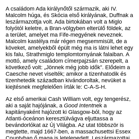
A családom Ada királynőtől származik, aki IV.
Malcolm húga, és Skócia első királyának, Duffnak a
leszármazottja volt. Ada birtokában volt a Miglo
folyótól keletre, a Bran-völgyben elterülő földek, az
a terület, amelyet ma Fife-megyének neveznek.
Malcolm kastélya már régen megsemmisült, de a
köveket, amelyekből épült még ma is látni lehet egy
kis falu, Strathmiglo templomtornyának falaiban. A
mottó, amely családom címerpajzsán szerepelt, a
következő volt: „Jönnek még jobb idők”. Elődeim a
Caesche nevet viselték; amikor a tizenhatodik és
tizenhetedik században kivándoroltak, nevüket a
kiejtésnek megfelelően írták le: C-A-S-H.
Az első amerikai Cash William volt, egy tengerész,
aki a saját hajójának, a
Good Intent
nek a
kapitányaként hajózott ki Glasgow-ból, hogy az
Atlanti-óceánon keresztülvágva eljuttassa a
bevándorlókat az Új Világba. Az utat többször is
megtette, majd 1667-ben, a massachusettsi Essex
Countyban ő maga is letelepedett. Leszármazottai