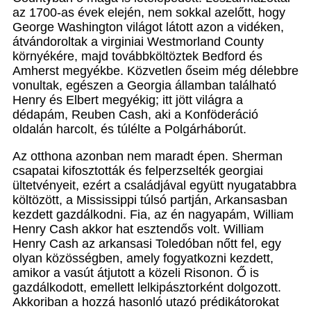
az 1700-as évek elején, nem sokkal azelőtt, hogy
George Washington világot látott azon a vidéken,
átvándoroltak a virginiai Westmorland County
környékére, majd továbbköltöztek Bedford és
Amherst megyékbe. Közvetlen őseim még délebbre
vonultak, egészen a Georgia államban található
Henry és Elbert megyékig; itt jött világra a
dédapám, Reuben Cash, aki a Konföderáció
oldalán harcolt, és túlélte a Polgárháborút.
Az otthona azonban nem maradt épen. Sherman
csapatai kifosztották és felperzselték georgiai
ültetvényeit, ezért a családjával együtt nyugatabbra
költözött, a Mississippi túlsó partján, Arkansasban
kezdett gazdálkodni. Fia, az én nagyapám, William
Henry Cash akkor hat esztendős volt. William
Henry Cash az arkansasi Toledóban nőtt fel, egy
olyan közösségben, amely fogyatkozni kezdett,
amikor a vasút átjutott a közeli Risonon. Ő is
gazdálkodott, emellett lelkipásztorként dolgozott.
Akkoriban a hozzá hasonló utazó prédikátorokat