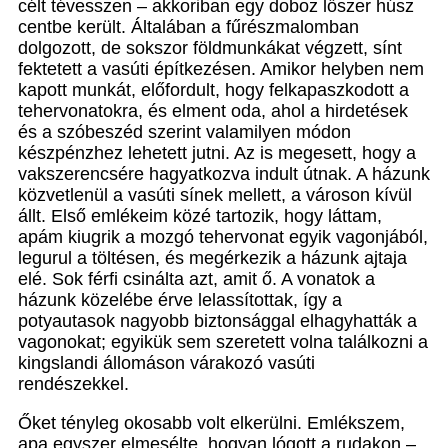
célt tévesszen – akkoriban egy doboz lőszer húsz
centbe került. Általában a fűrészmalomban
dolgozott, de sokszor földmunkákat végzett, sínt
fektetett a vasúti építkezésen. Amikor helyben nem
kapott munkát, előfordult, hogy felkapaszkodott a
tehervonatokra, és elment oda, ahol a hirdetések
és a szóbeszéd szerint valamilyen módon
készpénzhez lehetett jutni. Az is megesett, hogy a
vakszerencsére hagyatkozva indult útnak. A házunk
közvetlenül a vasúti sínek mellett, a városon kívül
állt. Első emlékeim közé tartozik, hogy láttam,
apám kiugrik a mozgó tehervonat egyik vagonjából,
legurul a töltésen, és megérkezik a házunk ajtaja
elé. Sok férfi csinálta azt, amit ő. A vonatok a
házunk közelébe érve lelassítottak, így a
potyautasok nagyobb biztonsággal elhagyhatták a
vagonokat; egyikük sem szeretett volna találkozni a
kingslandi állomáson várakozó vasúti
rendészekkel.
Őket tényleg okosabb volt elkerülni. Emlékszem,
apa egyszer elmesélte, hogyan lógott a rudakon –