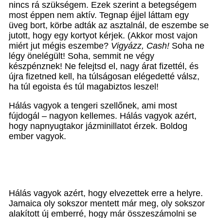
nincs rá szükségem. Ezek szerint a betegségem
most éppen nem aktív. Tegnap éjjel láttam egy
üveg bort, körbe adták az asztalnál, de eszembe se
jutott, hogy egy kortyot kérjek. (Akkor most vajon
miért jut mégis eszembe?
Vigyázz, Cash!
Soha ne
légy önelégült! Soha, semmit ne végy
készpénznek! Ne felejtsd el, nagy árat fizettél, és
újra fizetned kell, ha túlságosan elégedetté válsz,
ha túl egoista és túl magabiztos leszel!
Hálás vagyok a tengeri szellőnek, ami most
fújdogál – nagyon kellemes. Hálás vagyok azért,
hogy napnyugtakor jázminillatot érzek. Boldog
ember vagyok.
Hálás vagyok azért, hogy elvezettek erre a helyre.
Jamaica oly sokszor mentett már meg, oly sokszor
alakított új emberré, hogy már összeszámolni se