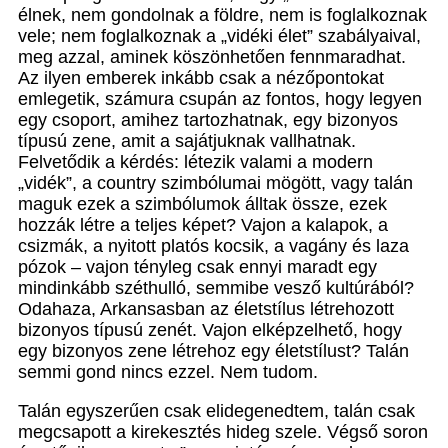
élnek, nem gondolnak a földre, nem is foglalkoznak
vele; nem foglalkoznak a „vidéki élet” szabályaival,
meg azzal, aminek köszönhetően fennmaradhat.
Az ilyen emberek inkább csak a nézőpontokat
emlegetik, számura csupán az fontos, hogy legyen
egy csoport, amihez tartozhatnak, egy bizonyos
típusú zene, amit a sajátjuknak vallhatnak.
Felvetődik a kérdés: létezik valami a modern
„vidék”, a country szimbólumai mögött, vagy talán
maguk ezek a szimbólumok álltak össze, ezek
hozzák létre a teljes képet? Vajon a kalapok, a
csizmák, a nyitott platós kocsik, a vagány és laza
pózok – vajon tényleg csak ennyi maradt egy
mindinkább széthulló, semmibe vesző kultúrából?
Odahaza, Arkansasban az életstílus létrehozott
bizonyos típusú zenét. Vajon elképzelhető, hogy
egy bizonyos zene létrehoz egy életstílust? Talán
semmi gond nincs ezzel. Nem tudom.
Talán egyszerűen csak elidegenedtem, talán csak
megcsapott a kirekesztés hideg szele. Végső soron