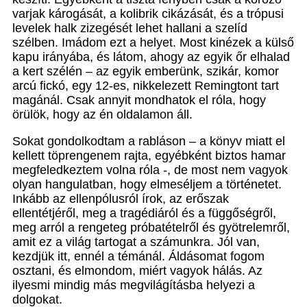
varjak károgását, a kolibrik cikázását, és a trópusi
levelek halk zizegését lehet hallani a szelíd
szélben. Imádom ezt a helyet. Most kinézek a külső
kapu irányába, és látom, ahogy az egyik őr elhalad
a kert szélén – az egyik emberünk, szikár, komor
arcú fickó, egy 12-es, nikkelezett Remingtont tart
magánál. Csak annyit mondhatok el róla, hogy
örülök, hogy az én oldalamon áll.
Sokat gondolkodtam a rabláson – a könyv miatt el
kellett töprengenem rajta, egyébként biztos hamar
megfeledkeztem volna róla -, de most nem vagyok
olyan hangulatban, hogy elmeséljem a történetet.
Inkább az ellenpólusról írok, az erőszak
ellentétjéről, meg a tragédiáról és a függőségről,
meg arról a rengeteg próbatételről és gyötrelemről,
amit ez a világ tartogat a számunkra. Jól van,
kezdjük itt, ennél a témánál. Áldásomat fogom
osztani, és elmondom, miért vagyok hálás. Az
ilyesmi mindig más megvilágításba helyezi a
dolgokat.