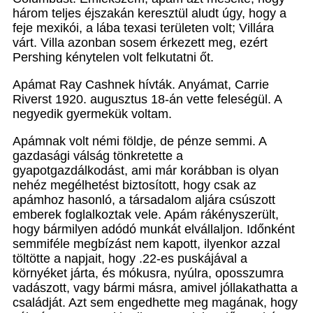
három teljes éjszakán keresztül aludt úgy, hogy a
feje mexikói, a lába texasi területen volt; Villára
várt. Villa azonban sosem érkezett meg, ezért
Pershing kénytelen volt felkutatni őt.
Apámat Ray Cashnek hívták. Anyámat, Carrie
Riverst 1920. augusztus 18-án vette feleségül. A
negyedik gyermekük voltam.
Apámnak volt némi földje, de pénze semmi. A
gazdasági válság tönkretette a
gyapotgazdálkodást, ami már korábban is olyan
nehéz megélhetést biztosított, hogy csak az
apámhoz hasonló, a társadalom aljára csúszott
emberek foglalkoztak vele. Apám rákényszerült,
hogy bármilyen adódó munkát elvállaljon. Időnként
semmiféle megbízást nem kapott, ilyenkor azzal
töltötte a napjait, hogy .22-es puskájával a
környéket járta, és mókusra, nyúlra, oposszumra
vadászott, vagy bármi másra, amivel jóllakathatta a
családját. Azt sem engedhette meg magának, hogy