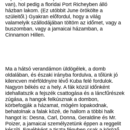
van), hol pedig a floridai Port Richeyben álló
házban lakom. (Ez utóbbit June örökölte a
szüleitől.) Gyakran előfordul, hogy a világ
valamelyik szállodájában töltöm az időmet, vagy a
buszomban, vagy a jamaicai házamban, a
Cinnamon Hillen.
Ma a hátsó verandámon üldögélek, a domb
oldalában, és északi irányba fordulva, a tőlünk jó
kilencven mérföldnyire lévő Kuba felé fordulok.
Nagyon békés ez a hely. A fák közül időnként
idehallatszik a fejszék csattogása és a láncfűrészek
zúgása, a hangok felkúsznak a dombon,
körbefogják a házamat, mögém lopakodnak,
behatolnak a falak közé, de hallom a többi halk
hangot is: Desna, Carl, Donna, Geraldine és Mr.
Poizer, a jamaicai személyzetünk éppen a reggelit
készíti. Egyébként a tiszta fényben csak a köröző