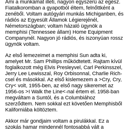
Ami a munkámat illeti, nagyon egyszerű az egész.
Fiatalkoromban a gyapotból éltem, felnőttként a
zenéből. Voltam autógyári munkás Michiganben, és
rádiós az Egyesült Államok Légierejénél,
Németországban; voltam házaló ügynök a
memphisi (Tennessee állam) Home Equipment
Companynél. Nagyon jó rádiós, és iszonyúan rossz
ügynök voltam.
Az első lemezeimet a memphisi Sun adta ki,
amelyet Mr. Sam Phillips működtetett. Rajtam kívül
foglalkozott még Elvis Presleyvel, Carl Perkinsszel,
Jerry Lee Lewisszal, Roy Orbisonnal, Charlie Rich-
csel és másokkal. Az első kislemezem a >Cry, Cry,
Cry< volt, 1955-ben, az első nagy sikeremet az
1956-os >I Walk the Line<-nal értem el. 1958-ban
megváltam a Suntól, és a Columbiához
szerződtem. Nem sokkal ezt követően Memphisből
Kaliforniába költöztem.
Akkor már gondjaim voltam a pirulákkal. Ez a
szokás hamar mindennél fontosabbá vált a