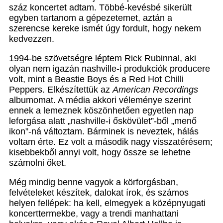
száz koncertet adtam. Többé-kevésbé sikerült
egyben tartanom a gépezetemet, aztán a
szerencse kereke ismét úgy fordult, hogy nekem
kedvezzen.
1994-be szövetségre léptem Rick Rubinnal, aki
olyan nem igazán nashville-i produkciók producere
volt, mint a Beastie Boys és a Red Hot Chilli
Peppers. Elkészítettük az
American Recordings
albumomat. A média akkori véleménye szerint
ennek a lemeznek köszönhetően egyetlen nap
leforgása alatt „nashville-i őskövület”-ből „menő
ikon”-ná változtam. Bárminek is neveztek, hálás
voltam érte. Ez volt a második nagy visszatérésem;
kisebbekből annyi volt, hogy össze se lehetne
számolni őket.
Még mindig benne vagyok a körforgásban,
felvételeket készítek, dalokat írok, és számos
helyen fellépek: ha kell, elmegyek a középnyugati
koncerttermekbe, vagy a trendi manhattani