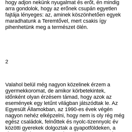
hogy adjon nekünk nyugalmat és erőt, én mindig
arra gondolok, hogy az erőnek csupán egyetlen
fajtája lényeges: az, aminek köszönhetően egyek
maradhatunk a Teremtővel, mert csakis így
pihenhetünk meg a természet ölén.
2
Valahol belül még nagyon közelinek érzem a
gyermekkoromat, de amikor körbetekintek,
időnként olyan érzésem támad, hogy azok az
események egy letűnt világban játszódtak le. Az
Egyesült Államokban, az 1990-es évek végén
nagyon nehéz elképzelni, hogy nem is oly rég még
egész családok, felnőttek és nyolc-tizennyolc év
közötti gyerekek dolgoztak a gyapotföldeken, a