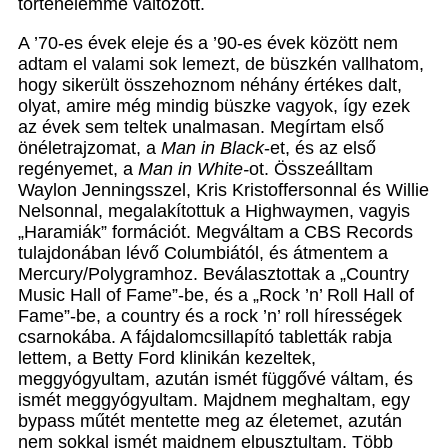
történelemmé változott.
A ’70-es évek eleje és a ’90-es évek között nem
adtam el valami sok lemezt, de büszkén vallhatom,
hogy sikerült összehoznom néhány értékes dalt,
olyat, amire még mindig büszke vagyok, így ezek
az évek sem teltek unalmasan. Megírtam első
önéletrajzomat, a
Man in Black
-et, és az első
regényemet, a
Man in White-
ot. Összeálltam
Waylon Jenningsszel, Kris Kristoffersonnal és Willie
Nelsonnal, megalakítottuk a Highwaymen, vagyis
„Haramiák” formációt. Megváltam a CBS Records
tulajdonában lévő Columbiától, és átmentem a
Mercury/Polygramhoz. Beválasztottak a „Country
Music Hall of Fame”-be, és a „Rock ’n’ Roll Hall of
Fame”-be, a country és a rock ’n’ roll hírességek
csarnokába. A fájdalomcsillapító tabletták rabja
lettem, a Betty Ford klinikán kezeltek,
meggyógyultam, azután ismét függővé váltam, és
ismét meggyógyultam. Majdnem meghaltam, egy
bypass műtét mentette meg az életemet, azután
nem sokkal ismét majdnem elpusztultam. Több