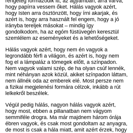
rengeteg formázódik itt, az agyamban, arra várva,
hogy papírra vessem őket. Hálás vagyok azért,
hogy Isten arra ösztönzött, hogy írni akarjak, és
azért is, hogy arra használt fel engem, hogy a jó
irányba tereljek másokat – mindig így
gondolkodom, ha az egóm füstüvegén keresztül
szemlélem az eseményeket és a lehetőségeket.
Hálás vagyok azért, hogy nem én vagyok a
legrondább férfi a világon, és azért is, hogy nem
fog el a lámpaláz a tömegek előtt, a színpadon.
Nem vagyok valami szép, de ha olyan csúf lennék,
mint néhányan azok közül, akiket színpadon láttam,
nem állnék oda az emberek elé. Most persze nem
a fizikai megjelenési formára célzok, inkább a rút
lelkekről beszélek.
Végül pedig hálás, nagyon hálás vagyok azért,
hogy most, ebben a pillanatban nem vágyom
semmiféle drogra. Ma már majdnem három órája
ébren vagyok, és csak most gondoltam az anyagra,
de most is csak a hála miatt, amit azért érzek, hogy