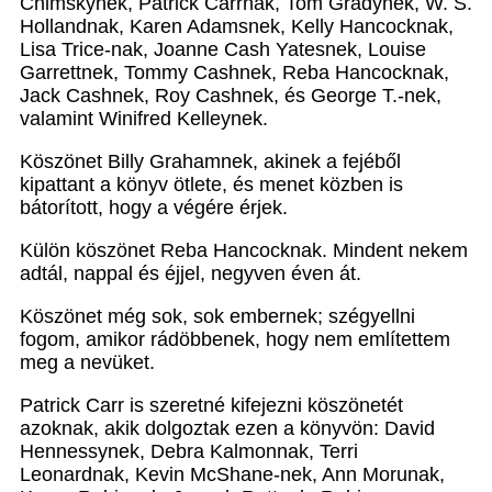
Chimskynek, Patrick Carrnak, Tom Gradynek, W. S.
Hollandnak, Karen Adamsnek, Kelly Hancocknak,
Lisa Trice-nak, Joanne Cash Yatesnek, Louise
Garrettnek, Tommy Cashnek, Reba Hancocknak,
Jack Cashnek, Roy Cashnek, és George T.-nek,
valamint Winifred Kelleynek.
Köszönet Billy Grahamnek, akinek a fejéből
kipattant a könyv ötlete, és menet közben is
bátorított, hogy a végére érjek.
Külön köszönet Reba Hancocknak. Mindent nekem
adtál, nappal és éjjel, negyven éven át.
Köszönet még sok, sok embernek; szégyellni
fogom, amikor rádöbbenek, hogy nem említettem
meg a nevüket.
Patrick Carr is szeretné kifejezni köszönetét
azoknak, akik dolgoztak ezen a könyvön: David
Hennessynek, Debra Kalmonnak, Terri
Leonardnak, Kevin McShane-nek, Ann Morunak,