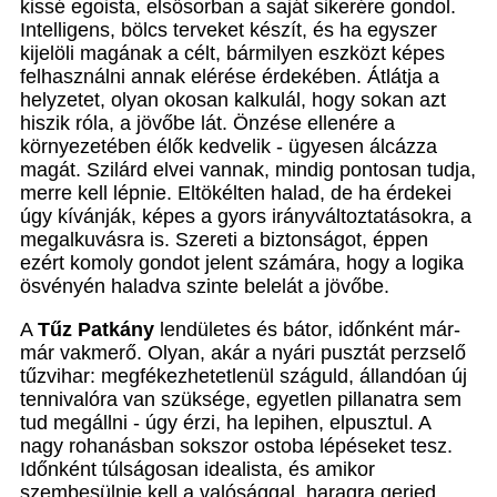
kissé egoista, elsősorban a saját sikerére gondol.
Intelligens, bölcs terveket készít, és ha egyszer
kijelöli magának a célt, bármilyen eszközt képes
felhasználni annak elérése érdekében. Átlátja a
helyzetet, olyan okosan kalkulál, hogy sokan azt
hiszik róla, a jövőbe lát. Önzése ellenére a
környezetében élők kedvelik - ügyesen álcázza
magát. Szilárd elvei vannak, mindig pontosan tudja,
merre kell lépnie. Eltökélten halad, de ha érdekei
úgy kívánják, képes a gyors irányváltoztatásokra, a
megalkuvásra is. Szereti a biztonságot, éppen
ezért komoly gondot jelent számára, hogy a logika
ösvényén haladva szinte belelát a jövőbe.
A
Tűz Patkány
lendületes és bátor, időnként már-
már vakmerő. Olyan, akár a nyári pusztát perzselő
tűzvihar: megfékezhetetlenül száguld, állandóan új
tennivalóra van szüksége, egyetlen pillanatra sem
tud megállni - úgy érzi, ha lepihen, elpusztul. A
nagy rohanásban sokszor ostoba lépéseket tesz.
Időnként túlságosan idealista, és amikor
szembesülnie kell a valósággal, haragra gerjed.