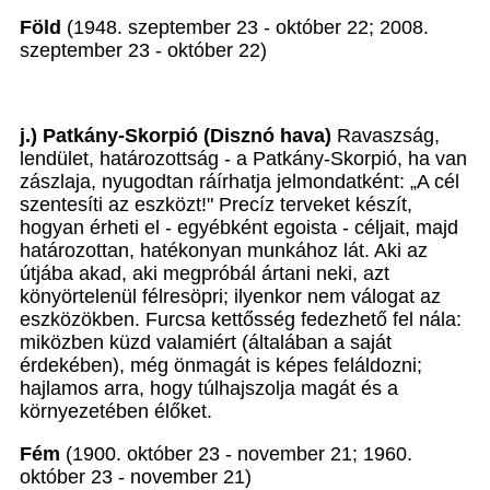
Föld
(1948. szeptember 23 - október 22; 2008.
szeptember 23 - október 22)
j.) Patkány-Skorpió (Disznó hava)
Ravaszság,
lendület, határozottság - a Patkány-Skorpió, ha van
zászlaja, nyugodtan ráírhatja jelmondatként: „A cél
szentesíti az eszközt!" Precíz terveket készít,
hogyan érheti el - egyébként egoista - céljait, majd
határozottan, hatékonyan munkához lát. Aki az
útjába akad, aki megpróbál ártani neki, azt
könyörtelenül félresöpri; ilyenkor nem válogat az
eszközökben. Furcsa kettősség fedezhető fel nála:
miközben küzd valamiért (általában a saját
érdekében), még önmagát is képes feláldozni;
hajlamos arra, hogy túlhajszolja magát és a
környezetében élőket.
Fém
(1900. október 23 - november 21; 1960.
október 23 - november 21)