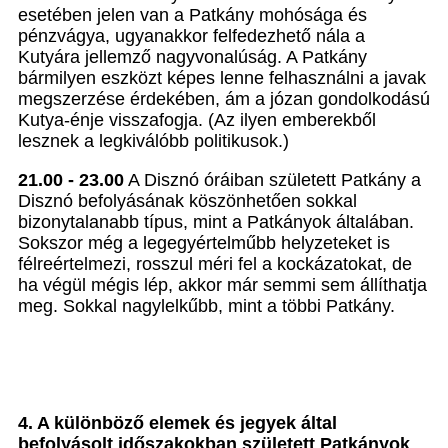
esetében jelen van a Patkány mohósága és
pénzvágya, ugyanakkor felfedezhető nála a
Kutyára jellemző nagyvonalúság. A Patkány
bármilyen eszközt képes lenne felhasználni a javak
megszerzése érdekében, ám a józan gondolkodású
Kutya-énje visszafogja. (Az ilyen emberekből
lesznek a legkiválóbb politikusok.)
21.00 - 23.00
A Disznó óráiban született Patkány a
Disznó befolyásának köszönhetően sokkal
bizonytalanabb típus, mint a Patkányok általában.
Sokszor még a legegyértelműbb helyzeteket is
félreértelmezi, rosszul méri fel a kockázatokat, de
ha végül mégis lép, akkor már semmi sem állíthatja
meg. Sokkal nagylelkűbb, mint a többi Patkány.
4. A különböző elemek és jegyek által
befolyásolt időszakokban született Patkányok