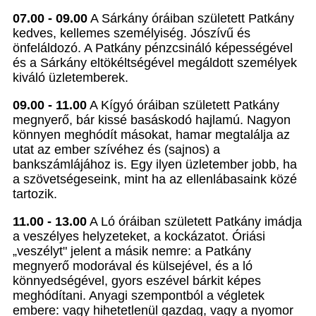
07.00 - 09.00
A Sárkány óráiban született Patkány
kedves, kellemes személyiség. Jószívű és
önfeláldozó. A Patkány pénzcsináló képességével
és a Sárkány eltökéltségével megáldott személyek
kiváló üzletemberek.
09.00 - 11.00
A Kígyó óráiban született Patkány
megnyerő, bár kissé basáskodó hajlamú. Nagyon
könnyen meghódít másokat, hamar megtalálja az
utat az ember szívéhez és (sajnos) a
bankszámlájához is. Egy ilyen üzletember jobb, ha
a szövetségeseink, mint ha az ellenlábasaink közé
tartozik.
11.00 - 13.00
A Ló óráiban született Patkány imádja
a veszélyes helyzeteket, a kockázatot. Óriási
„veszélyt" jelent a másik nemre: a Patkány
megnyerő modorával és külsejével, és a ló
könnyedségével, gyors eszével bárkit képes
meghódítani. Anyagi szempontból a végletek
embere: vagy hihetetlenül gazdag, vagy a nyomor