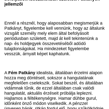
jellemzői
Ennél a résznél, hogy alaposabban megismerjük a
Patkányt, figyelembe kell vennünk, hogy az általunk
vizsgált személy mely elem által befolyásolt
periódusban született, majd át kell tekintenünk a
nap- és holdjegyek összevetéséből adódó
tulajdonságokat. Ha mindezeket figyelembe
vesszük, árnyalt képet kaphatunk.
A
Fém Patkány
idealista, általában érzelmi alapon
hozza meg döntéseit, sokszor a hangulatának
megfelelően cselekszik. Sokat beszél, és általában
vidámnak tűnik, de ezzel általában csak valódi
hangulatát, aktuális érzéseit próbálja leplezni.
Hajlamos a féltékenységre. Hamar dühbe gurul,
időnként önző módon viselkedik. A pénzzel
ügyesen bánik, ritkán fordul elő, hogy szűkölködnie