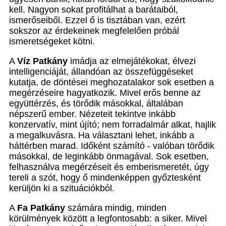
kell. Nagyon sokat profitálhat a barátaiból,
ismerőseiből. Ezzel ő is tisztában van, ezért
sokszor az érdekeinek megfelelően próbál
ismeretségeket kötni.
A
Víz Patkány
imádja az elmejátékokat, élvezi
intelligenciáját, állandóan az összefüggéseket
kutatja, de döntései meghozatalakor sok esetben a
megérzéseire hagyatkozik. Mivel erős benne az
együttérzés, és törődik másokkal, általában
népszerű ember. Nézeteit tekintve inkább
konzervatív, mint újító; nem forradalmár alkat, hajlik
a megalkuvásra. Ha választani lehet, inkább a
háttérben marad. Időként számító - valóban törődik
másokkal, de leginkább önmagával. Sok esetben,
felhasználva megérzéseit és emberismeretét, úgy
tereli a szót, hogy ő mindenképpen győztesként
kerüljön ki a szituációkból.
A
Fa Patkány
számára mindig, minden
körülmények között a legfontosabb: a siker. Mivel