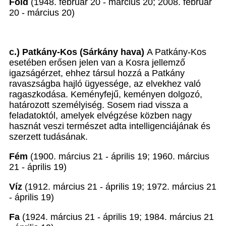
Föld
(1948. február 20 - március 20; 2008. február
20 - március 20)
c.) Patkány-Kos (Sárkány hava)
A Patkány-Kos
esetében erősen jelen van a Kosra jellemző
igazságérzet, ehhez társul hozzá a Patkány
ravaszságba hajló ügyessége, az elvekhez való
ragaszkodása. Keményfejű, keményen dolgozó,
határozott személyiség. Sosem riad vissza a
feladatoktól, amelyek elvégzése közben nagy
hasznát veszi természet adta intelligenciájának és
szerzett tudásának.
Fém
(1900. március 21 - április 19; 1960. március
21 - április 19)
Víz
(1912. március 21 - április 19; 1972. március 21
- április 19)
Fa
(1924. március 21 - április 19; 1984. március 21