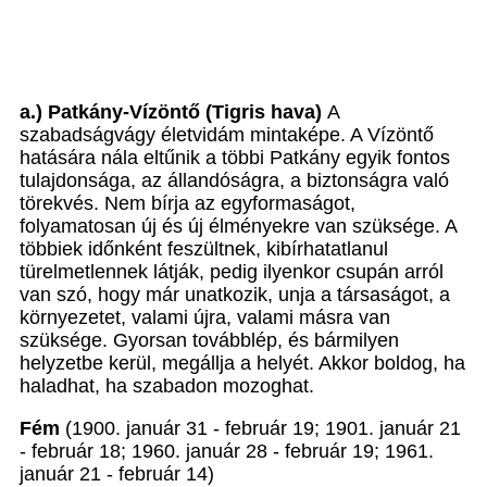
a.) Patkány-Vízöntő (Tigris hava)
A
szabadságvágy életvidám mintaképe. A Vízöntő
hatására nála eltűnik a többi Patkány egyik fontos
tulajdonsága, az állandóságra, a biztonságra való
törekvés. Nem bírja az egyformaságot,
folyamatosan új és új élményekre van szüksége. A
többiek időnként feszültnek, kibírhatatlanul
türelmetlennek látják, pedig ilyenkor csupán arról
van szó, hogy már unatkozik, unja a társaságot, a
környezetet, valami újra, valami másra van
szüksége. Gyorsan továbblép, és bármilyen
helyzetbe kerül, megállja a helyét. Akkor boldog, ha
haladhat, ha szabadon mozoghat.
Fém
(1900. január 31 - február 19; 1901. január 21
- február 18; 1960. január 28 - február 19; 1961.
január 21 - február 14)