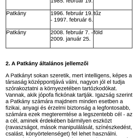
1985. február 19.
Patkány
1996. február 19.
tűz
- 1997. február 6.
Patkány
2008. február 7. -
föld
2009. január 25.
2. A Patkány általános jellemzői
A Patkányt sokan szeretik, mert intelligens, képes a
társaság középpontjává válni, nagyon jól el tudja
szórakoztatni a környezetében tartózkodókat.
Vannak, akik jópofa fickónak tartják. Igazság szerint
a Patkány számára majdnem minden esetben a
fizikai, anyagi és érzelmi biztonság a legfontosabb,
számára ezek megteremtése a legszentebb cél - az
a cél, aminek érdekében bármilyen eszközt
(ravaszságot, mások manipulálását, színészkedést,
csalást, könyörtelenséget) fel lehet használni.