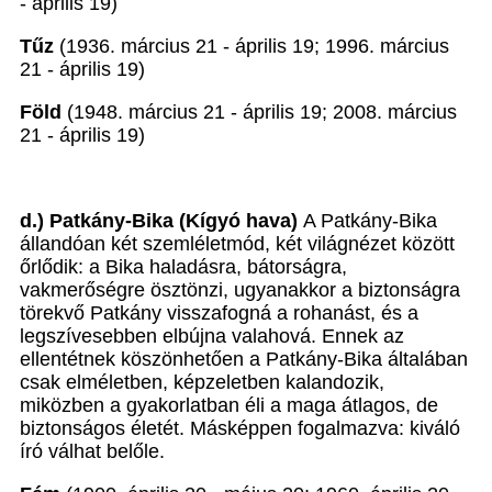
- április 19)
Tűz
(1936. március 21 - április 19; 1996. március
21 - április 19)
Föld
(1948. március 21 - április 19; 2008. március
21 - április 19)
d.) Patkány-Bika (Kígyó hava)
A Patkány-Bika
állandóan két szemléletmód, két világnézet között
őrlődik: a Bika haladásra, bátorságra,
vakmerőségre ösztönzi, ugyanakkor a biztonságra
törekvő Patkány visszafogná a rohanást, és a
legszívesebben elbújna valahová. Ennek az
ellentétnek köszönhetően a Patkány-Bika általában
csak elméletben, képzeletben kalandozik,
miközben a gyakorlatban éli a maga átlagos, de
biztonságos életét. Másképpen fogalmazva: kiváló
író válhat belőle.