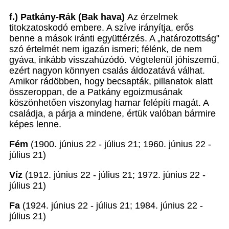
f.) Patkány-Rák (Bak hava)
Az érzelmek
titokzatoskodó embere. A szíve irányítja, erős
benne a mások iránti együttérzés. A „határozottság"
szó értelmét nem igazán ismeri; félénk, de nem
gyáva, inkább visszahúzódó. Végtelenül jóhiszemű,
ezért nagyon könnyen csalás áldozatává válhat.
Amikor rádöbben, hogy becsapták, pillanatok alatt
összeroppan, de a Patkány egoizmusának
köszönhetően viszonylag hamar felépíti magát. A
családja, a párja a mindene, értük valóban bármire
képes lenne.
Fém
(1900. június 22 - július 21; 1960. június 22 -
július 21)
Víz
(1912. június 22 - július 21; 1972. június 22 -
július 21)
Fa
(1924. június 22 - július 21; 1984. június 22 -
július 21)