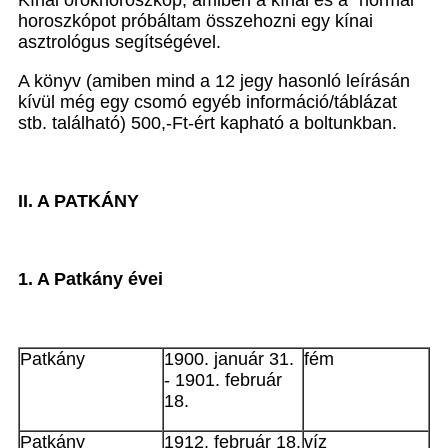
Kínai örökhoroszkóp, amiben a kínai és a "normál"
horoszkópot próbáltam összehozni egy kínai
asztrológus segítségével.
A könyv (amiben mind a 12 jegy hasonló leírásán
kívül még egy csomó egyéb információ/táblázat
stb. található) 500,-Ft-ért kapható a boltunkban.
II. A PATKÁNY
1. A Patkány évei
Patkány
1900. január 31.
fém
- 1901. február
18.
Patkány
1912. február 18.
víz