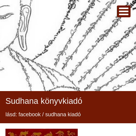
Sudhana könyvkiadó
lásd: facebook / sudhana kiadó