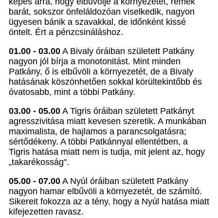
képes arra, hogy elbűvölje a környezetét, remek
barát, sokszor önfeláldozóan viselkedik, nagyon
ügyesen bánik a szavakkal, de időnként kissé
öntelt. Ért a pénzcsináláshoz.
01.00 - 03.00
A Bivaly óráiban született Patkány
nagyon jól bírja a monotonitást. Mint minden
Patkány, ő is elbűvöli a környezetét, de a Bivaly
hatásának köszönhetően sokkal körültekintőbb és
óvatosabb, mint a többi Patkány.
03.00 - 05.00
A Tigris óráiban született Patkányt
agresszivitása miatt kevesen szeretik. A munkában
maximalista, de hajlamos a parancsolgatásra;
sértődékeny. A többi Patkánnyal ellentétben, a
Tigris hatása miatt nem is tudja, mit jelent az, hogy
„takarékosság".
05.00 - 07.00
A Nyúl óráiban született Patkány
nagyon hamar elbűvöli a környezetét, de számító.
Sikereit fokozza az a tény, hogy a Nyúl hatása miatt
kifejezetten ravasz.