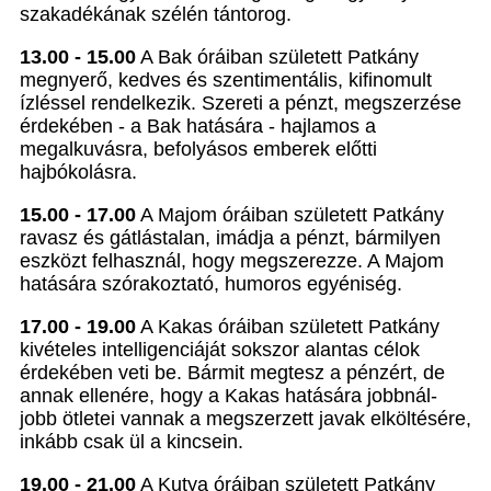
szakadékának szélén tántorog.
13.00 - 15.00
A Bak óráiban született Patkány
megnyerő, kedves és szentimentális, kifinomult
ízléssel rendelkezik. Szereti a pénzt, megszerzése
érdekében - a Bak hatására - hajlamos a
megalkuvásra, befolyásos emberek előtti
hajbókolásra.
15.00 - 17.00
A Majom óráiban született Patkány
ravasz és gátlástalan, imádja a pénzt, bármilyen
eszközt felhasznál, hogy megszerezze. A Majom
hatására szórakoztató, humoros egyéniség.
17.00 - 19.00
A Kakas óráiban született Patkány
kivételes intelligenciáját sokszor alantas célok
érdekében veti be. Bármit megtesz a pénzért, de
annak ellenére, hogy a Kakas hatására jobbnál-
jobb ötletei vannak a megszerzett javak elköltésére,
inkább csak ül a kincsein.
19.00 - 21.00
A Kutya óráiban született Patkány