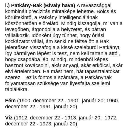
l.) Patkány-Bak (Bivaly hava)
A ravaszsággal
kombinált precizitás mintaképe lehetne. Bölcs és
körültekintő, a Patkány intelligenciájának
köszönhetően előrelátó. Mindig kiszagolja, mi van a
levegőben, átgondolja a helyzetet, és bátran
vállalkozik. Időnként úgy tűnhet, hogy óriási
kockázatot vállal, ám senki ne féltse őt: a Bak
jelentősen visszafogja a kissé szeleburdi Patkányt,
így bármilyen lépést is tesz, nem kell tartania attól,
hogy csapdába lép. Mindig, mindenből képes
hasznot kovácsolni, akár anyagi, akár erkölcsi, akár
elvi értelemben. Ha mást nem, hát tapasztalatokat
szerez - ez is fontos a számára, a Patkánynak
folyamatosan szüksége van ilyesfajta szellemi
táplálékra.
Fém
(1900. december 22 - 1901. január 20; 1960.
december 22 - 1961. január 20)
Víz
(1912. december 22 - 1913. január 20; 1972.
december 22 - 1973. január 20)