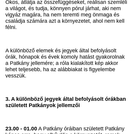
Okos, átlátja az összefüggéseket, reálisan szemléli
a világot, és tudja, könnyen pórul járhat, aki nem
vigyáz magára, ha nem teremti meg önmaga és
családja számára azt a környezetet, ahol nem kell
félni.
A különböző elemek és jegyek által befolyásolt
órák, hónapok és évek komoly hatást gyakorolnak
a Patkány jellemére; a róla kialakított kép akkor
lehet teljesebb, ha az alábbiakat is figyelembe
vesszük.
3. A különböző jegyek által befolyásolt órákban
született Patkányok jellemzői
23.00 - 01.00
A Patkány óráiban született Patkány