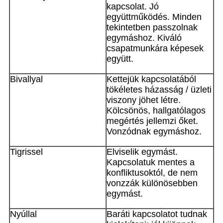
kapcsolat. Jó
együttműködés. Minden
tekintetben passzolnak
egymáshoz. Kiváló
csapatmunkára képesek
együtt.
Bivallyal
Kettejük kapcsolatából
tökéletes házasság / üzleti
viszony jöhet létre.
Kölcsönös, hallgatólagos
megértés jellemzi őket.
Vonzódnak egymáshoz.
Tigrissel
Elviselik egymást.
Kapcsolatuk mentes a
konfliktusoktól, de nem
vonzzák különösebben
egymást.
Nyúllal
Baráti kapcsolatot tudnak