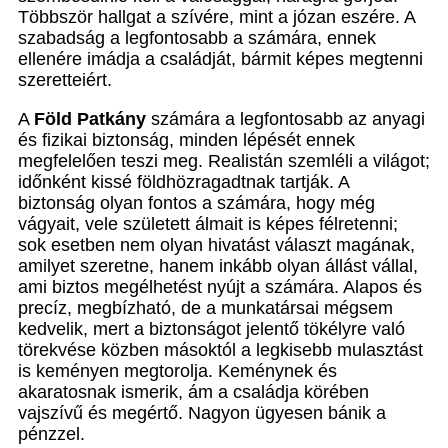
Többször hallgat a szívére, mint a józan eszére. A
szabadság a legfontosabb a számára, ennek
ellenére imádja a családját, bármit képes megtenni
szeretteiért.
A
Föld Patkány
számára a legfontosabb az anyagi
és fizikai biztonság, minden lépését ennek
megfelelően teszi meg. Realistán szemléli a világot;
időnként kissé földhözragadtnak tartják. A
biztonság olyan fontos a számára, hogy még
vágyait, vele született álmait is képes félretenni;
sok esetben nem olyan hivatást választ magának,
amilyet szeretne, hanem inkább olyan állást vállal,
ami biztos megélhetést nyújt a számára. Alapos és
precíz, megbízható, de a munkatársai mégsem
kedvelik, mert a biztonságot jelentő tökélyre való
törekvése közben másoktól a legkisebb mulasztást
is keményen megtorolja. Keménynek és
akaratosnak ismerik, ám a családja körében
vajszívű és megértő. Nagyon ügyesen bánik a
pénzzel.